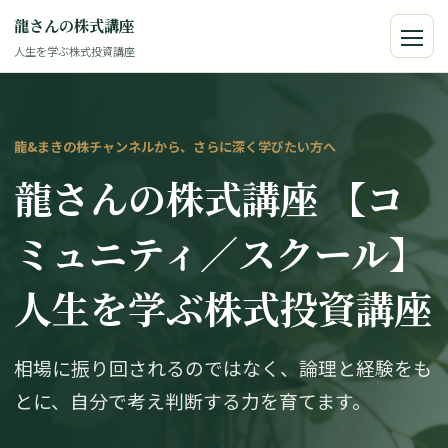
本
龍さんの株式講座
文
人生を学ぶ株式投資講座
メ
へ
ニ
移
ュ
ー
動
龍&まきの株チャンネルから、さらに深く学びたい方へ
龍さんの株式講座
【コ
ミュニティ／スクール】
人生を学ぶ株式投資講座
相場に振り回されるのではなく、論理と経験をも
とに、自分で考え判断する力を育てます。